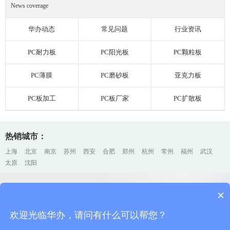
News coverage
华办动态
常见问题
行业资讯
PC耐力板
PC阳光板
PC颗粒板
PC薄膜
PC磨砂板
亚克力板
PC板加工
PC板厂家
PC扩散板
热销城市：
上海
北京
南京
苏州
西安
合肥
郑州
杭州
常州
福州
武汉
太原
沈阳
×
上海PC耐力板厂家加工、销售
上海排名前三
欢迎光临华办，请问有什么可以帮您？
欢迎咨询华办，您的每一个电话、邮件、留言，我们都会认真对待