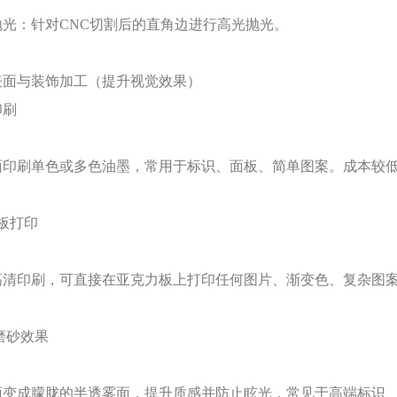
抛光：针对
CNC切割后的直角边进行高光抛光。
表面与装饰加工（提升视觉效果）
印刷
面印刷单色或多色油墨，常用于标识、面板、简单图案。成本较
板打印
高清印刷，可直接在亚克力板上打印任何图片、渐变色、复杂图
/磨砂效果
面变成朦胧的半透雾面，提升质感并防止眩光，常见于高端标识