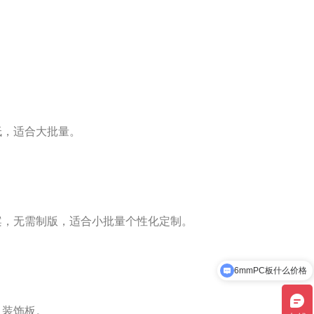
低，适合大批量。
案，无需制版，适合小批量个性化定制。
6mmPC板什么价格
现在有优惠活动吗
、装饰板。