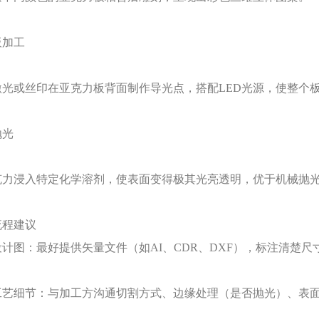
板加工
激光或丝印在亚克力板背面制作导光点，搭配
LED光源，使整个
抛光
克力浸入特定化学溶剂，使表面变得极其光亮透明，优于机械抛
流程建议
设计图：最好提供矢量文件（如
AI、CDR、DXF），标注清楚
工艺细节：与加工方沟通切割方式、边缘处理（是否抛光）、表