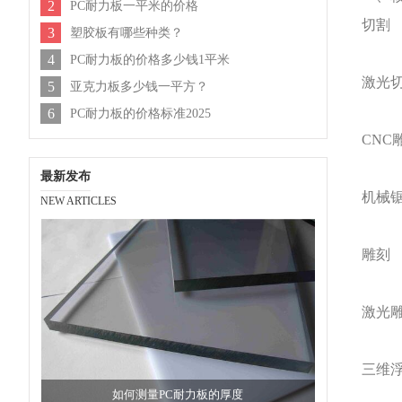
2
PC耐力板一平米的价格
切割
3
塑胶板有哪些种类？
4
PC耐力板的价格多少钱1平米
激光
5
亚克力板多少钱一平方？
6
PC耐力板的价格标准2025
CN
最新发布
机械
NEW ARTICLES
雕刻
激光
三维
如何测量PC耐力板的厚度