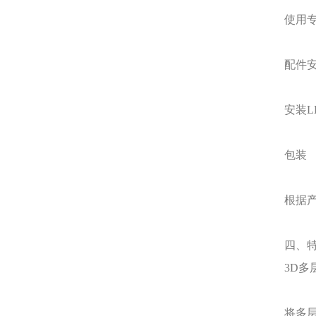
使用
配件
安装
包装
根据
四、
3D多
将多