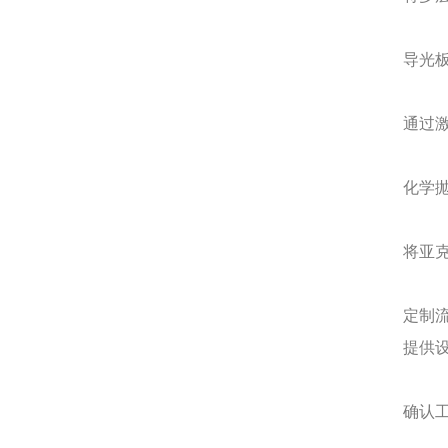
导光
通过
化学
将亚
定制
提供
确认