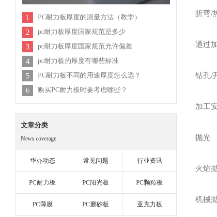
折弯
/
1
PC耐力板厚度的测量方法（教学）
2
pc耐力板厚度国家规范是多少
通过
3
pc耐力板厚度国家规范允许偏差
4
pc耐力板的厚度有哪些标准
钻孔
/
5
PC耐力板不同的用途厚度怎么选？
6
购买PC耐力板时要考虑哪些？
加工
文章分类
抛光
News coverage
华办动态
常见问题
行业资讯
火焰
PC耐力板
PC阳光板
PC颗粒板
机械
PC薄膜
PC磨砂板
亚克力板