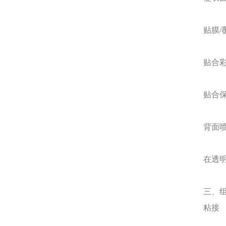
贴膜
/
贴合
贴合
背面
在透
三、
粘接