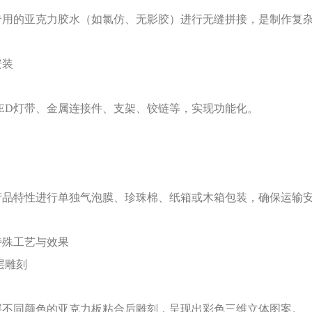
专用的亚克力胶水（如氯仿、无影胶）进行无缝拼接，是制作复
安装
LED灯带、金属连接件、支架、铰链等，实现功能化。
产品特性进行单独气泡膜、珍珠棉、纸箱或木箱包装，确保运输
特殊工艺与效果
层雕刻
层不同颜色的亚克力板粘合后雕刻，呈现出彩色三维立体图案。