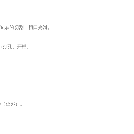
字
logo的切割，切口光滑。
行打孔、开槽。
雕（凸起）。