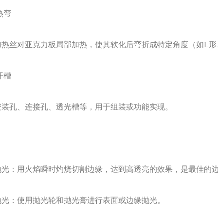
热弯
加热丝对亚克力板局部加热，使其软化后弯折成特定角度（如
L
开槽
安装孔、连接孔、透光槽等，用于组装或功能实现。
抛光：用火焰瞬时灼烧切割边缘，达到高透亮的效果，是最佳的
抛光：使用抛光轮和抛光膏进行表面或边缘抛光。