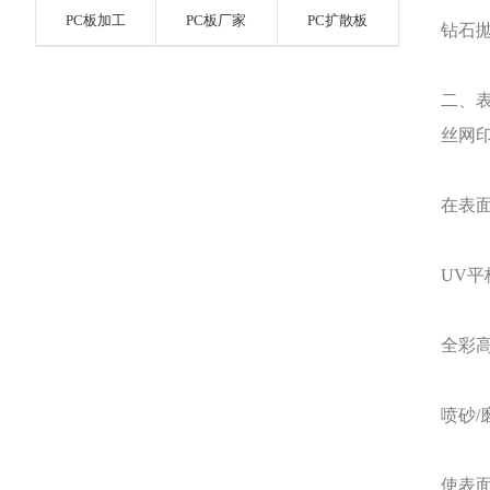
PC板加工
PC板厂家
PC扩散板
钻石
二、
丝网
在表
UV平
全彩
喷砂
使表