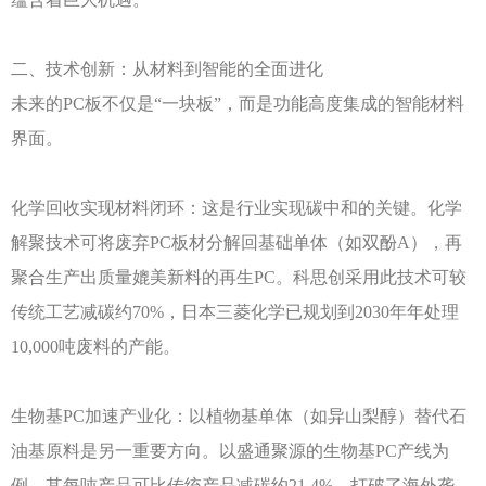
二、技术创新：从材料到智能的全面进化
未来的
PC板不仅是“一块板”，而是功能高度集成的智能材料
界面。
化学回收实现材料闭环：这是行业实现碳中和的关键。化学
解聚技术可将废弃
PC板材分解回基础单体（如双酚A），再
聚合生产出质量媲美新料的再生PC。科思创采用此技术可较
传统工艺减碳约70%，日本三菱化学已规划到2030年年处理
10,000吨废料的产能。
生物基
PC加速产业化：以植物基单体（如异山梨醇）替代石
油基原料是另一重要方向。以盛通聚源的生物基PC产线为
例，其每吨产品可比传统产品减碳约21.4%，打破了海外垄