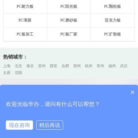
PC耐力板
PC阳光板
PC颗粒板
PC薄膜
PC磨砂板
亚克力板
PC板加工
PC板厂家
PC扩散板
热销城市：
上海
北京
南京
苏州
西安
合肥
郑州
杭州
常州
福州
武汉
太原
沈阳
×
上海PC耐力板厂家加工、销售
上海排名前三
欢迎光临华办，请问有什么可以帮您？
欢迎咨询华办，您的每一个电话、邮件、留言，我们都会认真对待
现在咨询
稍后再说
首页
电话咨询
在线客服