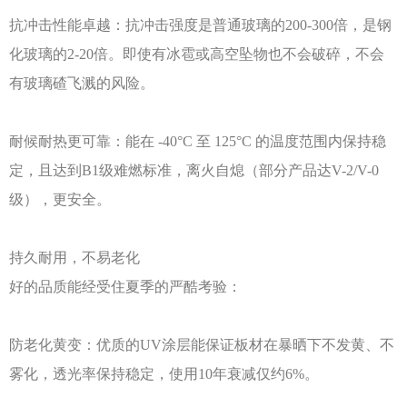
抗冲击性能卓越：抗冲击强度是普通玻璃的
200-300倍，是钢
化玻璃的2-20倍。即使有冰雹或高空坠物也不会破碎，不会
有玻璃碴飞溅的风险。
耐候耐热更可靠：能在
-40°C 至 125°C 的温度范围内保持稳
定，且达到B1级难燃标准，离火自熄（部分产品达V-2/V-0
级），更安全。
持久耐用，不易老化
好的品质能经受住夏季的严酷考验：
防老化黄变：优质的
UV涂层能保证板材在暴晒下不发黄、不
雾化，透光率保持稳定，使用10年衰减仅约6%。