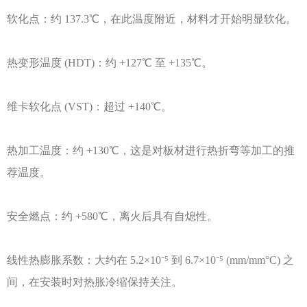
软化点：约
137.3℃，在此温度附近，材料才开始明显软化。
热变形温度
(HDT)：约 +127℃ 至 +135℃。
维卡软化点
(VST)：超过 +140℃。
热加工温度：约
+130℃，这是对板材进行热折弯等加工的推
荐温度。
安全燃点：约
+580℃，离火后具有自熄性。
线性热膨胀系数：大约在
5.2×10⁻⁵ 到 6.7×10⁻⁵ (mm/mm°C) 之
间，在安装时对热胀冷缩保持关注。