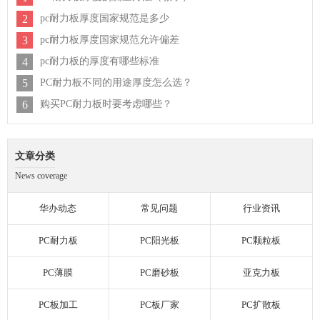
2
pc耐力板厚度国家规范是多少
3
pc耐力板厚度国家规范允许偏差
4
pc耐力板的厚度有哪些标准
5
PC耐力板不同的用途厚度怎么选？
6
购买PC耐力板时要考虑哪些？
文章分类
News coverage
华办动态
常见问题
行业资讯
PC耐力板
PC阳光板
PC颗粒板
PC薄膜
PC磨砂板
亚克力板
PC板加工
PC板厂家
PC扩散板