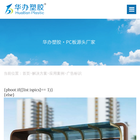
当前位置：
首页
>
解决方案
>
应用案例
>
广告标识
{pboot:if([list:ispics]== 1)}
{else}