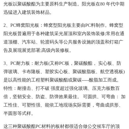
光板以聚碳酸酯为主要原料生产制造。阳光板在80 年代中期
迅猛进入建筑装饰材品。
2、PC蜂窝阳光板：蜂窝型阳光板主要由PC料制作。蜂窝型
阳光板普遍用于各种建筑采光屋顶和室内装饰装修;常用在通
道顶棚、汽车站、轮渡码头等公共服务设施的顶盖和灯箱广
告及展现展览部署;高级内装修板。
3、PC耐力板：耐力板(又称PC板，聚碳酸酯， 实心板、防
弹玻璃、卡布隆板、塑胶实心板、聚碳酸脂板、航空透视板)
是以高性能的工程塑料聚碳酸酯或聚碳-----酸脂加工而成。
特性：耐撞击、打不破 强度超过强化玻璃、压克力板数百
倍，坚韧安全、防盗、防弹效果最佳。 可圆拱、可弯曲： 加
工性佳、可塑性强、能依工地现场实际需要，弯曲成拱形、
半圆形等式样。
这三种聚碳酸酯PC材料的板材都很适合做公交候车厅的顶