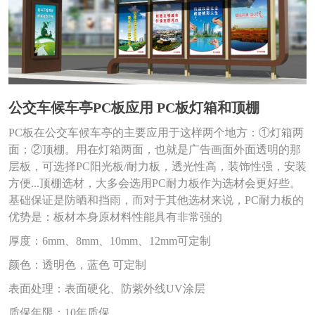
公交车候车亭PC板应用 PC板灯箱和顶棚
PC板在公交车候车亭的主要应用于这样两个地方：①灯箱两
{/pboot:if}
面；②顶棚。用在灯箱两面，也就是广告画面外面透明的那
层板，可选择PC阳光板/耐力板，透光性高，装饰性强，安装
方便...顶棚选材，大多会选用PC耐力板作为选材会更好些。
基础保证是防晒和挡雨，而对于其他选材来说，PC耐力板的
优势是：板材本身原材料性能具有非常强的
厚度：6mm、8mm、10mm、12mm可定制
颜色：透明色，蓝色 可定制
表面处理：表面硬化、防紫外线UV涂层
质保年限：10年质保