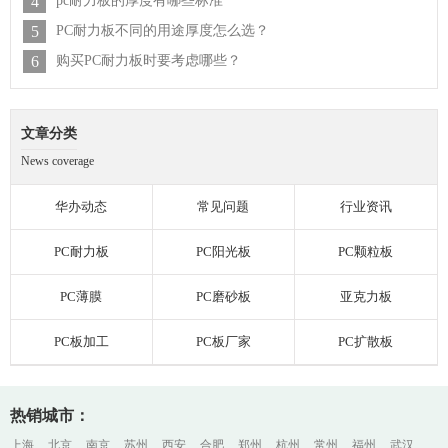
4
pc耐力板的厚度有哪些标准
5
PC耐力板不同的用途厚度怎么选？
6
购买PC耐力板时要考虑哪些？
文章分类
News coverage
华办动态
常见问题
行业资讯
PC耐力板
PC阳光板
PC颗粒板
PC薄膜
PC磨砂板
亚克力板
PC板加工
PC板厂家
PC扩散板
热销城市：
上海
北京
南京
苏州
西安
合肥
郑州
杭州
常州
福州
武汉