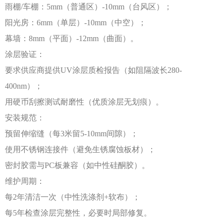
雨棚
/车棚：5mm（普通区）-10mm（台风区）；
阳光房：
6mm（单层）-10mm（中空）；
幕墙：
8mm（平面）-12mm（曲面）。
涂层验证：
要求供应商提供
UV涂层质检报告（如阻隔波长280-
400nm）；
用硬币刮擦测试耐磨性（优质涂层无划痕）。
安装规范：
预留伸缩缝（每
3米留5-10mm间隙）；
使用不锈钢连接件（避免生锈腐蚀板材）；
密封胶需与
PC板兼容（如中性硅酮胶）。
维护周期：
每
2年清洁一次（中性洗涤剂+软布）；
每
5年检查涂层完整性，必要时局部修复。