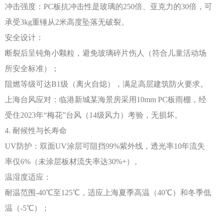
冲击强度：
PC板抗冲击性是玻璃的250倍、亚克力的30倍，可
承受3kg重锤从2米高度坠落无破裂。
安全设计：
断裂后呈钝角小颗粒，避免玻璃碎片伤人（符合儿童活动场
所安全标准）；
阻燃等级可达
B1级（离火自熄），满足高层建筑防火要求。
上海台风应对：临港新城某海景房采用
10mm PC板雨棚，经
受住2023年“梅花”台风（14级风力）考验，无损坏。
4. 耐候性与长寿命
UV防护：双面UV涂层可阻挡99%紫外线，透光率10年流失
率仅6%（未涂层板材流失率达30%+）。
温湿度适应：
耐温范围
-40℃至125℃，适应上海夏季高温（40℃）和冬季低
温（-5℃）；