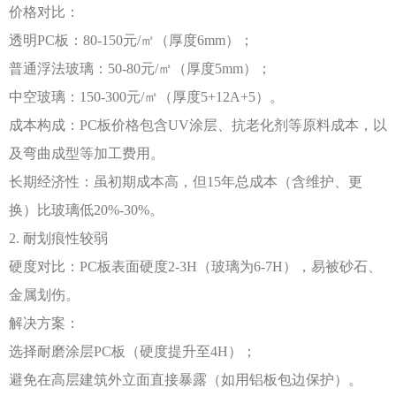
价格对比：
透明
PC板：80-150元/㎡（厚度6mm）；
普通浮法玻璃：
50-80元/㎡（厚度5mm）；
中空玻璃：
150-300元/㎡（厚度5+12A+5）。
成本构成：
PC板价格包含UV涂层、抗老化剂等原料成本，以
及弯曲成型等加工费用。
长期经济性：虽初期成本高，但
15年总成本（含维护、更
换）比玻璃低20%-30%。
2. 耐划痕性较弱
硬度对比：
PC板表面硬度2-3H（玻璃为6-7H），易被砂石、
金属划伤。
解决方案：
选择耐磨涂层
PC板（硬度提升至4H）；
避免在高层建筑外立面直接暴露（如用铝板包边保护）。