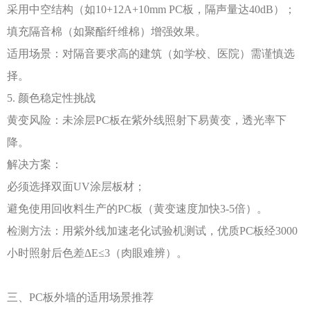
采用中空结构（如
10+12A+10mm PC板，隔声量达40dB）；
填充隔音棉（如聚酯纤维棉）增强效果。
适用场景：对隔音要求高的建筑（如学校、医院）需谨慎选
择。
5. 颜色稳定性挑战
黄变风险：未涂层
PC板在紫外线照射下易黄变，透光率下
降。
解决方案：
必须选择双面
UV涂层板材；
避免使用回收料生产的
PC板（黄变速度加快3-5倍）。
检测方法：用紫外线加速老化试验机测试，优质
PC板经3000
小时照射后色差ΔE≤3（肉眼难辨）。
三、
PC板外墙的适用场景推荐