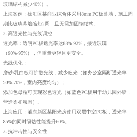
玻璃结构减少
40%）。
上海案例：徐汇区某商业综合体采用
8mm PC板幕墙，施工周
期比玻璃幕墙缩短2周，且无需加固钢结构。
2. 高透光性与光线调控
透光率：透明
PC板透光率达88%-92%，接近玻璃
（90%-95%），但重量更轻且更安全。
光线优化：
磨砂
/乳白板可扩散光线，减少眩光（如办公室隔断透光率
50%-70%，室内亮度均匀）；
添加色母粒可实现彩色透光（如蓝色
PC板用于幼儿园外墙，
营造柔和氛围）。
上海应用：浦东新区某阳光房使用双层中空
PC板，透光率
85%的同时隔热性能提升60%。
3. 抗冲击性与安全性