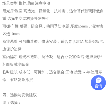
场景类型
推荐理由
注意事项
阳光房
/温室
高透光、轻量化、抗冲击，适合替代玻璃降低自
重
选择中空结构提升隔热性
雨棚
/车棚
耐砸、防台风，梅雨季防冷凝
厚度
≥5mm，沿海地
区选10mm
商业幕墙
可弯曲造型、快速安装，适合异形建筑
加装铝板包
边保护边缘
室内隔断
透光不透影、防冷凝，适合办公室
/医院
选择磨砂
/
乳白板减少眩光
临时建筑
成本低、可拆卸，适合展会
/工地
接受
3-5年使用寿
命，省略复杂涂层
四、选购与安装建议
厚度选择：