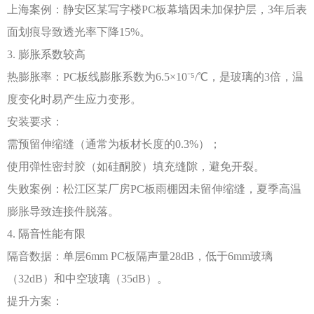
上海案例：静安区某写字楼
PC板幕墙因未加保护层，3年后表
面划痕导致透光率下降15%。
3. 膨胀系数较高
热膨胀率：
PC板线膨胀系数为6.5×10⁻⁵/℃，是玻璃的3倍，温
度变化时易产生应力变形。
安装要求：
需预留伸缩缝（通常为板材长度的
0.3%）；
使用弹性密封胶（如硅酮胶）填充缝隙，避免开裂。
失败案例：松江区某厂房
PC板雨棚因未留伸缩缝，夏季高温
膨胀导致连接件脱落。
4. 隔音性能有限
隔音数据：单层
6mm PC板隔声量28dB，低于6mm玻璃
（32dB）和中空玻璃（35dB）。
提升方案：