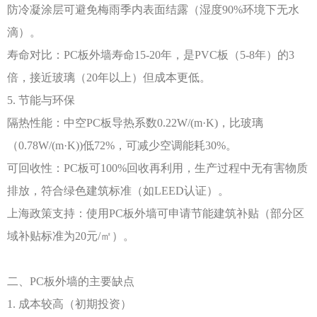
防冷凝涂层可避免梅雨季内表面结露（湿度
90%环境下无水
滴）。
寿命对比：
PC板外墙寿命15-20年，是PVC板（5-8年）的3
倍，接近玻璃（20年以上）但成本更低。
5. 节能与环保
隔热性能：中空
PC板导热系数0.22W/(m·K)，比玻璃
（0.78W/(m·K))低72%，可减少空调能耗30%。
可回收性：
PC板可100%回收再利用，生产过程中无有害物质
排放，符合绿色建筑标准（如LEED认证）。
上海政策支持：使用
PC板外墙可申请节能建筑补贴（部分区
域补贴标准为20元/㎡）。
二、
PC板外墙的主要缺点
1. 成本较高（初期投资）