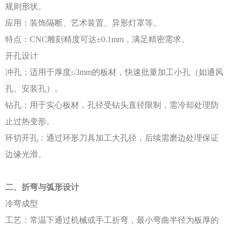
规则形状。
应用：装饰隔断、艺术装置、异形灯罩等。
特点：
CNC雕刻精度可达±0.1mm，满足精密需求。
开孔设计
冲孔：适用于厚度
≤3mm的板材，快速批量加工小孔（如通风
孔、安装孔）。
钻孔：用于实心板材，孔径受钻头直径限制，需冷却处理防
止过热变形。
环切开孔：通过环形刀具加工大孔径，后续需磨边处理保证
边缘光滑。
二、折弯与弧形设计
冷弯成型
工艺：常温下通过机械或手工折弯，最小弯曲半径为板厚的