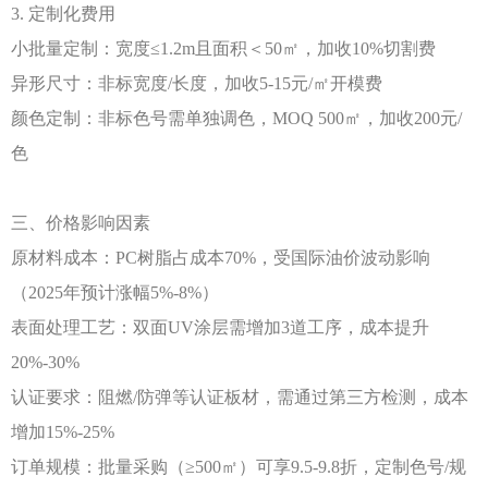
3. 定制化费用
小批量定制：宽度
≤1.2m且面积＜50㎡，加收10%切割费
异形尺寸：非标宽度
/长度，加收5-15元/㎡开模费
颜色定制：非标色号需单独调色，
MOQ 500㎡，加收200元/
色
三、价格影响因素
原材料成本：
PC树脂占成本70%，受国际油价波动影响
（2025年预计涨幅5%-8%）
表面处理工艺：双面
UV涂层需增加3道工序，成本提升
20%-30%
认证要求：阻燃
/防弹等认证板材，需通过第三方检测，成本
增加15%-25%
订单规模：批量采购（
≥500㎡）可享9.5-9.8折，定制色号/规