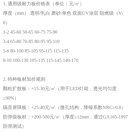
1. 通用级耐力板价格表（单位：元/㎡）
厚度（
mm）
透明
/乳白
磨砂
/单色
双面
UV涂层
阻燃级（
V-
0）
1-2
45-60
50-65
60-75
75-90
3-4
65-80
70-85
80-95
95-110
5-6
80-100
85-105
95-115
115-135
8-10
100-130
105-135
115-145
140-170
2. 特种板材加价规则
颗粒扩散板：
+15-30元/㎡（用于LED灯箱，透光均匀度
≥90%）
隔音屏障板：
+25-40元/㎡（微孔结构，降噪系数NRC≥0.8）
防弹级板材：
+200-500元/㎡（厚度≥12mm，通过GA165-1997
防弹测试）