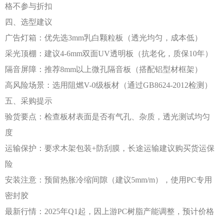
格不参与折扣
四、选型建议
广告灯箱：优先选
3mm乳白颗粒板（透光均匀，成本低）
采光顶棚：建议
4-6mm双面UV透明板（抗老化，质保10年）
隔音屏障：推荐
8mm以上微孔隔音板（搭配铝型材框架）
高风险场景：选用阻燃
V-0级板材（通过GB8624-2012检测）
五、采购提示
验货要点：检查板材表面是否有气孔、杂质，透光测试均匀
度
运输保护：要求木架包装
+防刮膜，长途运输建议购买货运保
险
安装注意：预留热胀冷缩间隙（建议
5mm/m），使用PC专用
密封胶
最新行情：
2025年Q1起，因上游PC树脂产能调整，预计价格